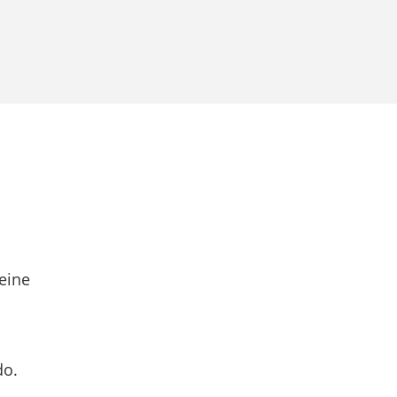
eine
do.