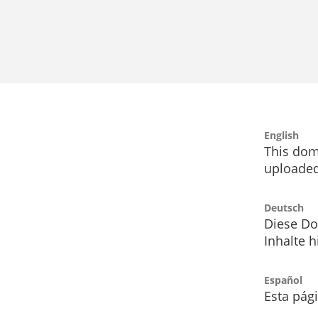
English
This dom
uploaded
Deutsch
Diese Do
Inhalte h
Español
Esta pág