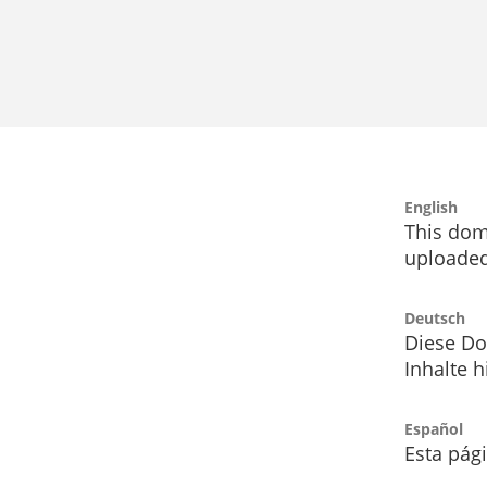
English
This dom
uploaded
Deutsch
Diese Do
Inhalte h
Español
Esta pág