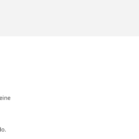
eine
do.