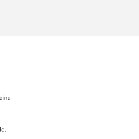
eine
do.