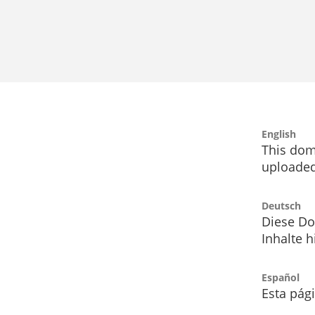
English
This dom
uploaded
Deutsch
Diese Do
Inhalte h
Español
Esta pág