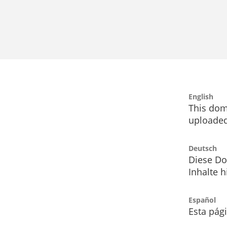
English
This dom
uploaded
Deutsch
Diese Do
Inhalte h
Español
Esta pág