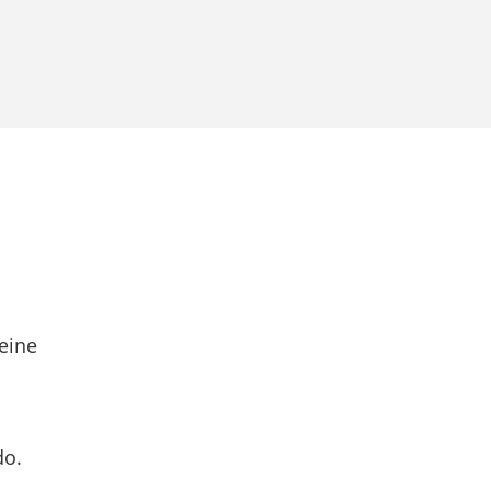
eine
do.