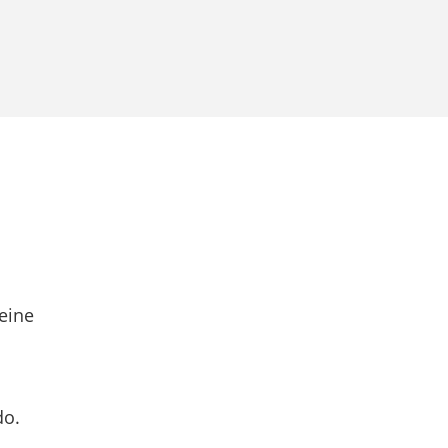
eine
do.