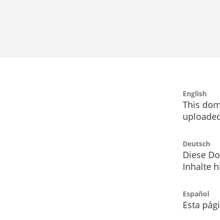
English
This dom
uploaded
Deutsch
Diese Do
Inhalte h
Español
Esta pág