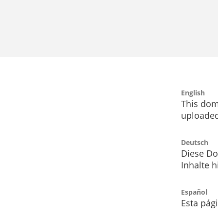
English
This dom
uploaded
Deutsch
Diese Do
Inhalte h
Español
Esta pág