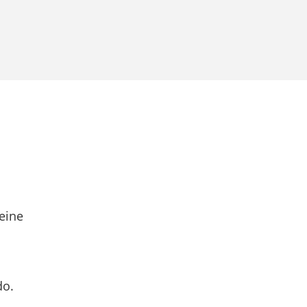
eine
do.