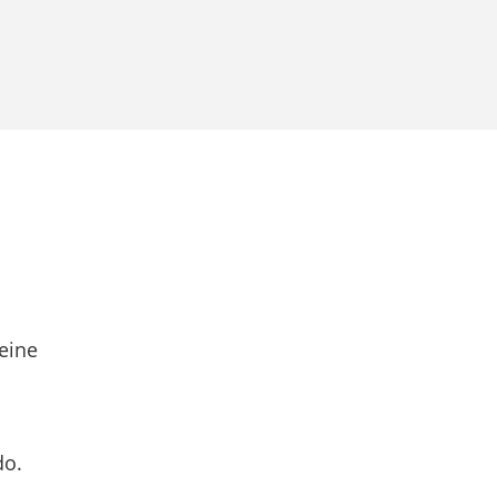
eine
do.