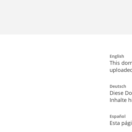
English
This dom
uploaded
Deutsch
Diese Do
Inhalte h
Español
Esta pág